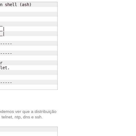
n shell (ash)

_

_|

_|

-----

-----

r

let.

-----

demos ver que a distribuição
telnet, ntp, dns e ssh.