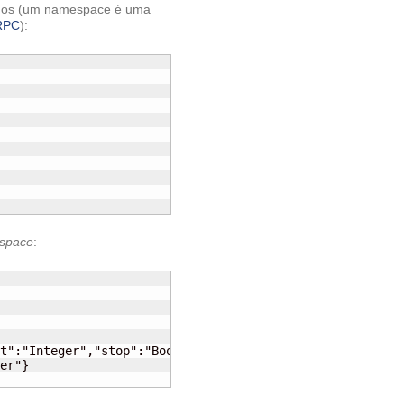
dos (um namespace é uma
RPC
):
space
: