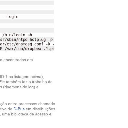
 --login

 /bin/login.sh

sr/sbin/ntpd-hotplug -p 0.ope

ar/etc/dnsmasq.conf -k -x /va

P /var/run/dropbear.1.pid -p
ão encontradas em
ID 1 na listagem acima),
Ele também faz o trabalho do
gd
(daemons de log) e
ção entre processos chamado
etivo do
D-Bus
em distribuições
, uma biblioteca de acesso e