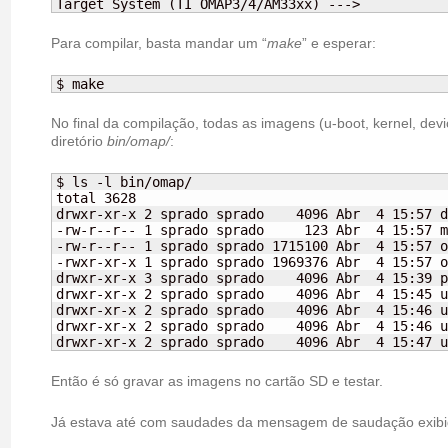
Target System (TI OMAP3/4/AM33xx) --->
Para compilar, basta mandar um “
make
” e esperar:
$ make
No final da compilação, todas as imagens (u-boot, kernel, devi
diretório
bin/omap/
:
$ ls -l bin/omap/

total 3628

drwxr-xr-x 2 sprado sprado    4096 Abr  4 15:57 d
-rw-r--r-- 1 sprado sprado     123 Abr  4 15:57 m
-rw-r--r-- 1 sprado sprado 1715100 Abr  4 15:57 o
-rwxr-xr-x 1 sprado sprado 1969376 Abr  4 15:57 o
drwxr-xr-x 3 sprado sprado    4096 Abr  4 15:39 p
drwxr-xr-x 2 sprado sprado    4096 Abr  4 15:45 u
drwxr-xr-x 2 sprado sprado    4096 Abr  4 15:46 u
drwxr-xr-x 2 sprado sprado    4096 Abr  4 15:46 u
drwxr-xr-x 2 sprado sprado    4096 Abr  4 15:47 u
Então é só gravar as imagens no cartão SD e testar.
Já estava até com saudades da mensagem de saudação exi