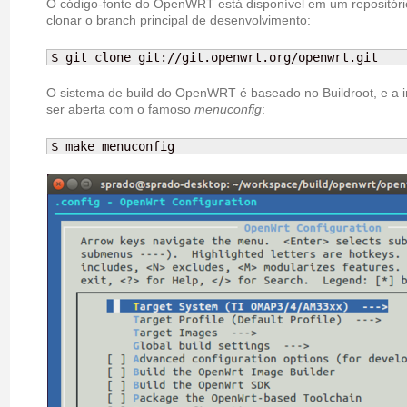
O código-fonte do OpenWRT está disponível em um repositório
clonar o branch principal de desenvolvimento:
$ git clone git://git.openwrt.org/openwrt.git
O sistema de build do OpenWRT é baseado no Buildroot, e a i
ser aberta com o famoso
menuconfig
:
$ make menuconfig