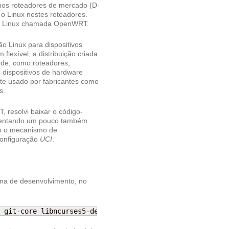
mos roteadores de mercado (D-
 o Linux nestes roteadores.
ção Linux chamada OpenWRT.
o Linux para dispositivos
exível, a distribuição criada
de, como roteadores,
 dispositivos de hardware
te usado por fabricantes como
s.
 resolvi baixar o código-
comentando um pouco também
mo o mecanismo de
configuração
UCI
.
na de desenvolvimento, no
 git-core libncurses5-dev zlib1g-dev gawk flex quilt lib