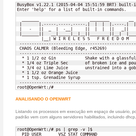
BusyBox v1.22.1 (2015-04-04 15:51:59 BRT) built-i
Enter 'help' for a list of built-in commands.

  _______                     ________        __

 |       |.-----.-----.-----.|  |  |  |.----.|  |
 |   -   ||  _  |  -__|     ||  |  |  ||   _||   
 |_______||   __|_____|__|__||________||__|  |___
          |__| W I R E L E S S   F R E E D O M

 ------------------------------------------------
 CHAOS CALMER (Bleeding Edge, r45269)

 ------------------------------------------------
  * 1 1/2 oz Gin            Shake with a glassful

  * 1/4 oz Triple Sec       of broken ice and pou
  * 3/4 oz Lime Juice       unstrained into a gob
  * 1 1/2 oz Orange Juice

  * 1 tsp. Grenadine Syrup

 ------------------------------------------------
root@OpenWrt:/#
ANALISANDO O OPENWRT
Listando os processos em execução em espaço de usuário, po
padrão vem com alguns servidores habilitados, incluindo dhcp, 
root@OpenWrt:/# ps | grep -v ]$ 

  PID USER       VSZ STAT COMMAND
