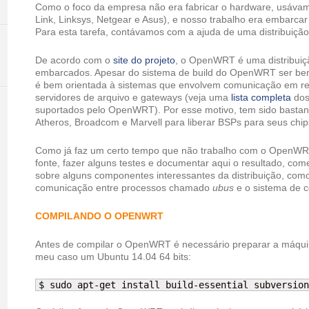
Como o foco da empresa não era fabricar o hardware, usáva
Link, Linksys, Netgear e Asus), e nosso trabalho era embarcar
Para esta tarefa, contávamos com a ajuda de uma distribui
De acordo com o
site do projeto
, o OpenWRT é uma distribuiçã
embarcados. Apesar do sistema de build do OpenWRT ser bem fl
é bem orientada à sistemas que envolvem comunicação em re
servidores de arquivo e gateways (veja uma
lista completa
dos
suportados pelo OpenWRT). Por esse motivo, tem sido bastan
Atheros, Broadcom e Marvell para liberar BSPs para seus chip
Como já faz um certo tempo que não trabalho com o OpenWRT,
fonte, fazer alguns testes e documentar aqui o resultado, 
sobre alguns componentes interessantes da distribuição, co
comunicação entre processos chamado
ubus
e o sistema de 
COMPILANDO O OPENWRT
Antes de compilar o OpenWRT é necessário preparar a máqui
meu caso um Ubuntu 14.04 64 bits:
$ sudo apt-get install build-essential subversion