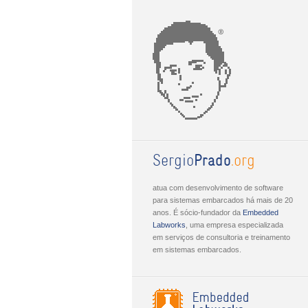
Sergio
Prado
.org
atua com desenvolvimento de software
para sistemas embarcados há mais de 20
anos. É sócio-fundador da
Embed­ded
Lab­works
, uma empresa especializada
em serviços de consultoria e treinamento
em sistemas embarcados.