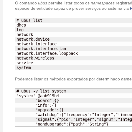
O comando
ubus
permite listar todos os
namespaces
registra
espécie de entidade capaz de prover serviços ao sistema via
# ubus list

dhcp

log

network

network.device

network.interface

network.interface.lan

network.interface.loopback

network.wireless

service

system
Podemos listar os métodos exportados por determinado
name
# ubus -v list system

'system' @aab919b4

	"board":{}

	"info":{}

	"upgrade":{}

	"watchdog":{"frequency":"Integer","timeout":"Integer","stop":"Boolean"}

	"signal":{"pid":"Integer","signum":"Integer"}

	"nandupgrade":{"path":"String"}