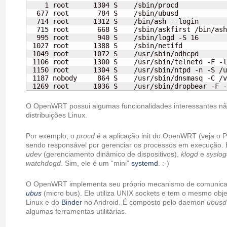
    1 root      1304 S    /sbin/procd

  677 root       784 S    /sbin/ubusd

  714 root      1312 S    /bin/ash --login

  715 root       668 S    /sbin/askfirst /bin/ash
  995 root       940 S    /sbin/logd -S 16

 1027 root      1388 S    /sbin/netifd

 1049 root      1072 S    /usr/sbin/odhcpd

 1106 root      1300 S    /usr/sbin/telnetd -F -l
 1150 root      1304 S    /usr/sbin/ntpd -n -S /u
 1187 nobody     864 S    /usr/sbin/dnsmasq -C /v
 1269 root      1036 S    /usr/sbin/dropbear -F -
O OpenWRT possui algumas funcionalidades interessantes n
distribuições Linux.
Por exemplo, o
procd
é a aplicação init do OpenWRT (veja o P
sendo responsável por gerenciar os processos em execução. 
udev
(gerenciamento dinâmico de dispositivos),
klogd
e
syslo
watchdogd
. Sim, ele é um “mini”
systemd
. :-)
O OpenWRT implementa seu próprio mecanismo de comunica
ubus
(micro bus). Ele utiliza UNIX sockets e tem o mesmo obj
Linux e do
Binder
no Android. É composto pelo daemon
ubusd
algumas ferramentas utilitárias.