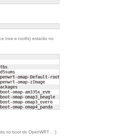
ce tree e rootfs) estarão no
tbs

d5sums

penwrt-omap-Default-rootfs.tar.gz

penwrt-omap-zImage

ackages

boot-omap-am335x_evm

boot-omap-omap3_beagle

boot-omap-omap3_overo

boot-omap-omap4_panda
bida no boot do OpenWRT…:)