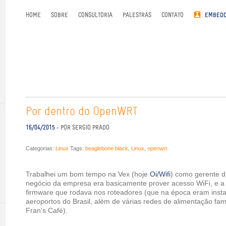
HOME
SOBRE
CONSULTORIA
PALESTRAS
CONTATO
EMBEDD
Por dentro do OpenWRT
16/04/2015
- POR SERGIO PRADO
Categorias:
Linux
Tags:
beaglebone black
,
Linux
,
openwrt
Trabalhei um bom tempo na Vex (hoje
Oi/Wifi
) como gerente d
negócio da empresa era basicamente prover acesso WiFi, e a
firmware que rodava nos roteadores (que na época eram insta
aeroportos do Brasil, além de várias redes de alimentação f
Fran’s Café).